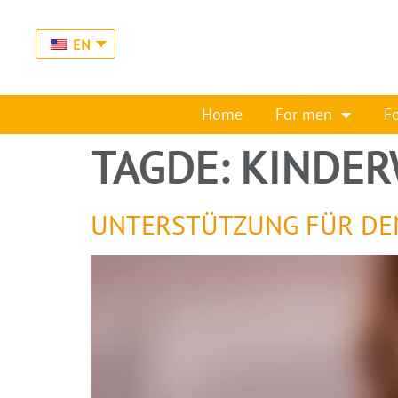
EN
Home
For men
F
TAGDE:
KINDER
UNTERSTÜTZUNG FÜR DEN