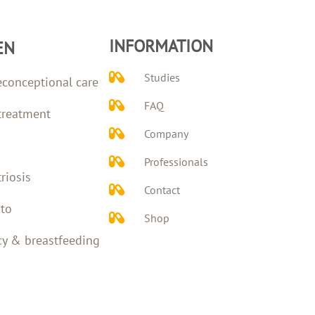
INFORMATION
EN
Studies
econceptional care
FAQ
 treatment
Company
Professionals
riosis
Contact
to
Shop
y & breastfeeding