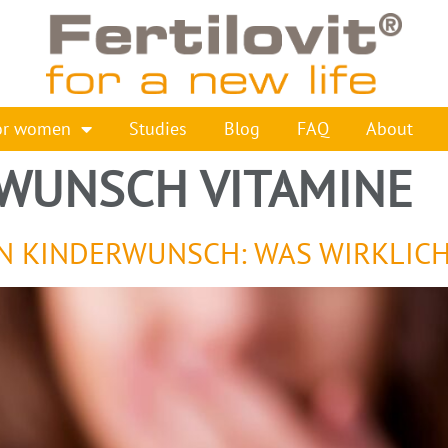
or women
Studies
Blog
FAQ
About
WUNSCH VITAMINE
 KINDERWUNSCH: WAS WIRKLICH