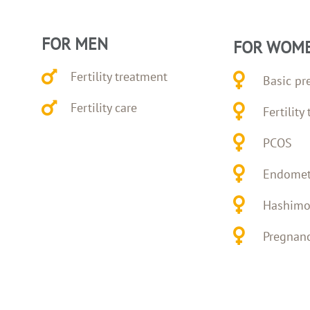
FOR MEN
FOR WOM
Fertility treatment
Basic pr
Fertility care
Fertility
PCOS
Endomet
Hashimo
Pregnanc