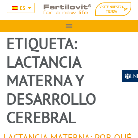
ES
VISITE NUESTRA
TIENDA
ETIQUETA:
LACTANCIA
MATERNA Y
EN
DESARROLLO
CEREBRAL
LACTANCIA MATERNA: POR QUÉ