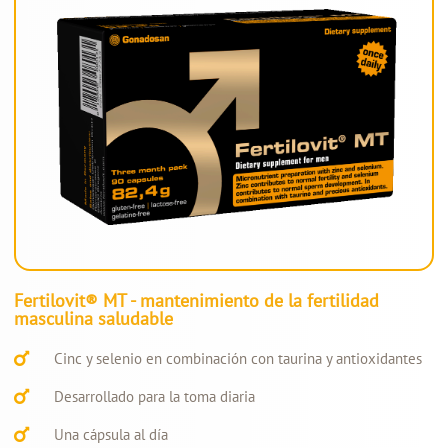
Fertilovit® MT - mantenimiento de la fertilidad
masculina saludable
Cinc y selenio en combinación con taurina y antioxidantes
Desarrollado para la toma diaria
Una cápsula al día