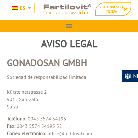
ES
VISITE NUESTRA
TIENDA
AVISO LEGAL
GONADOSAN GMBH
EN
Sociedad de responsabilidad limitada
Kürsteinerstrasse 2
9015 San Galo
Suiza
Teléfono:
0043 5574 54195
Fax:
0043 5574 54195 55
Correo electrónico:
office@fertilovit.com