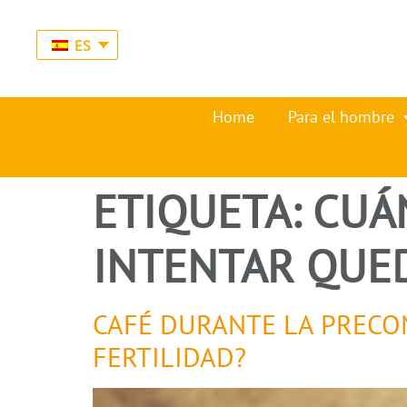
ES
Home
Para el hombre
ETIQUETA:
CUÁN
INTENTAR QUE
CAFÉ DURANTE LA PRECON
FERTILIDAD?