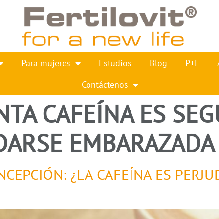
Para mujeres
Estudios
Blog
P+F
Contáctenos
TA CAFEÍNA ES SEG
DARSE EMBARAZADA
CEPCIÓN: ¿LA CAFEÍNA ES PERJUD