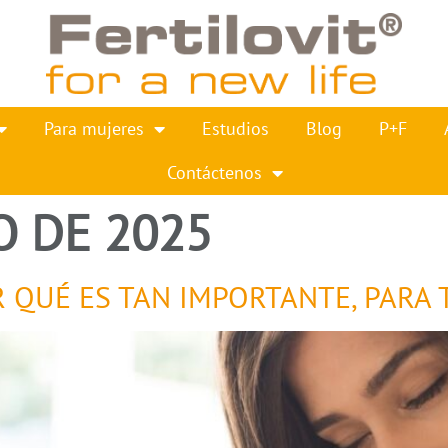
Para mujeres
Estudios
Blog
P+F
Contáctenos
O DE 2025
 QUÉ ES TAN IMPORTANTE, PARA T