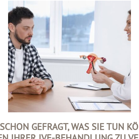
 SCHON GEFRAGT, WAS SIE TUN K
N IHRER IVF-BEHANDLUNG ZU V