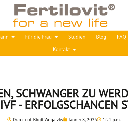
Mann
Für die Frau
Studien
Blog
FAQ
Kontakt
EN, SCHWANGER ZU WER
 IVF - ERFOLGSCHANCEN 
Dr. rer. nat. Birgit Wogatzky
Jänner 8, 2025
1:21 p.m.