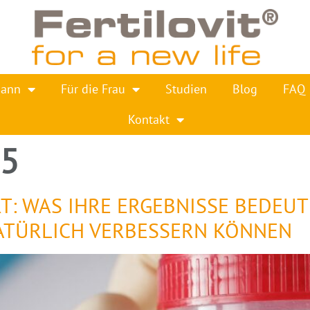
Mann
Für die Frau
Studien
Blog
FAQ
Kontakt
25
: WAS IHRE ERGEBNISSE BEDEUTE
ATÜRLICH VERBESSERN KÖNNEN