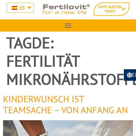
ES
VISITE NUESTRA
TIENDA
TAGDE:
FERTILITÄT
MIKRONÄHRSTOFF
E
KINDERWUNSCH IST
TEAMSACHE – VON ANFANG AN