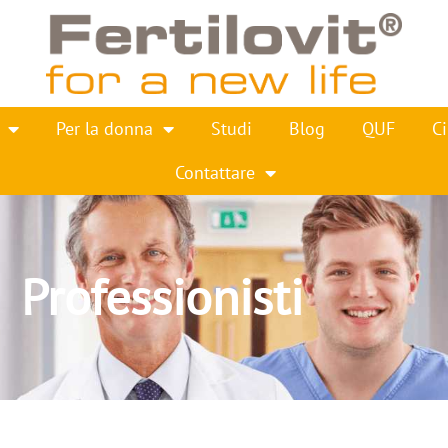
Per la donna
Studi
Blog
QUF
Ci
Contattare
Professionisti