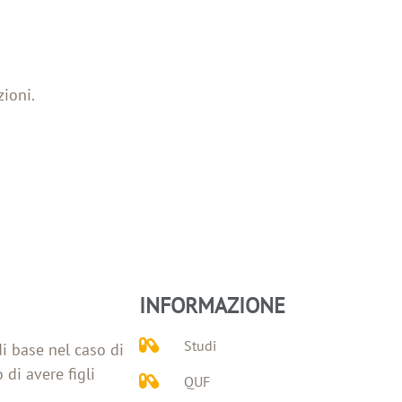
zioni.
INFORMAZIONE
Studi
di base nel caso di
 di avere figli
QUF